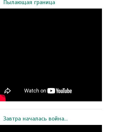
Пылающая граница
Завтра началась война...