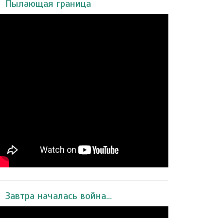
Пылающая граница
Завтра началась война...