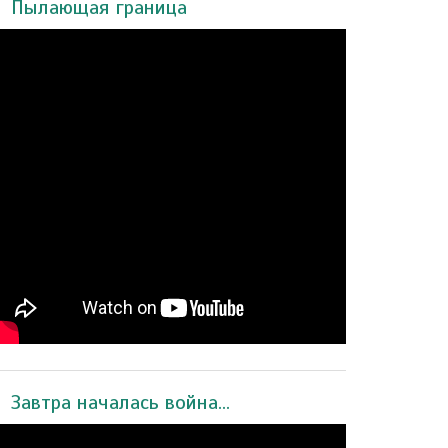
Пылающая граница
Завтра началась война...