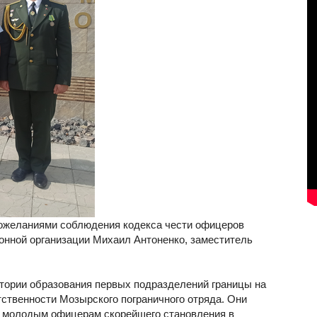
ожеланиями соблюдения кодекса чести офицеров
онной организации Михаил Антоненко, заместитель
тории образования первых подразделений границы на
тственности Мозырского пограничного отряда. Они
и молодым офицерам скорейшего становления в