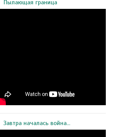
Пылающая граница
Завтра началась война...