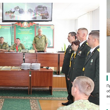
П
о
в