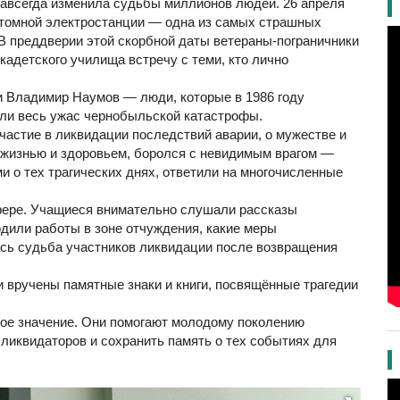
 навсегда изменила судьбы миллионов людей. 26 апреля
атомной электростанции — одна из самых страшных
 В преддверии этой скорбной даты ветераны-пограничники
кадетского училища встречу с теми, кто лично
и Владимир Наумов — люди, которые в 1986 году
али весь ужас чернобыльской катастрофы.
участие в ликвидации последствий аварии, о мужестве и
й жизнью и здоровьем, боролся с невидимым врагом —
 о тех трагических днях, ответили на многочисленные
фере. Учащиеся внимательно слушали рассказы
одили работы в зоне отчуждения, какие меры
сь судьба участников ликвидации после возвращения
 вручены памятные знаки и книги, посвящённые трагедии
ное значение. Они помогают молодому поколению
 ликвидаторов и сохранить память о тех событиях для