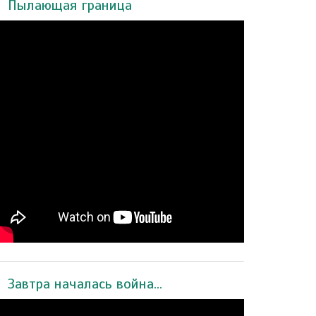
Пылающая граница
Завтра началась война...