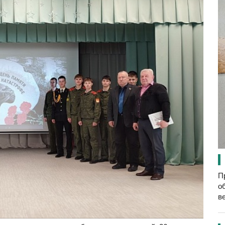
П
о
в