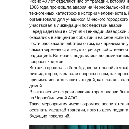
Ровно 40 лет отделяют нас от трагедии, которая
1986 года произошла авария на Чернобыльской 
техногенных катастроф в истории человечества.
организовали для учащихся Минского городского 
участвовал в ликвидации последствий аварии.
Перед кадетами выступили Геннадий Завадский 
оказались в эпицентре событий и на себе испыт
Гости рассказали ребятам о том, как принимали 
самоотверженности тех, кто, рискуя собственно
радиацией. Ветераны поделились воспоминаниями
вопросы кадетов.
Встреча прошла в тёплой, доверительной атмос
ликвидаторов, задавали вопросы о том, как прох
принимались для защиты людей, как складывала
домой.
В заключение встречи ликвидаторам аварии были
на Чернобыльской АЭС.
Такие мероприятия имеют огромное воспитатель
осознать масштаб трагедии, понять цену подвига
будущих поколений.