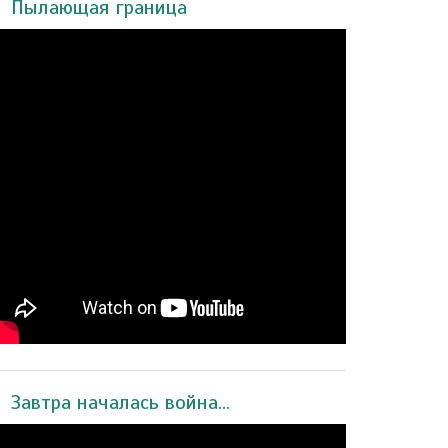
Пылающая граница
Завтра началась война...