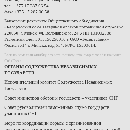
тел. + 375 17 287 06 54
факс:+375 17 287 06 58
Банковские реквизиты Общественного объединения
«Белорусский союз ветеранов органов пограничной службы»:
220050, г. Минск, ул. Володарского, 24 УНП 101002538
Расчётный счёт 3015158250018 в ОАО «Беларусбанк»
Филиал 514 г. Минска, код 614, МФО 15300614.
Если вы заметили ошибку в тексте, пожалуйста, выделите её и нажмите
Ctrl+Enter
ОРГАНЫ СОДРУЖЕСТВА НЕЗАВИСИМЫХ
ГОСУДАРСТВ
Исполнительный комитет Содружества Независимых
Государств
Совет министров обороны государств – участников СНГ
Совет руководителей таможенных служб государств –
участников СНГ
Бюро по координации борьбы с организованной
преступностью и иными опасными видами преступлений