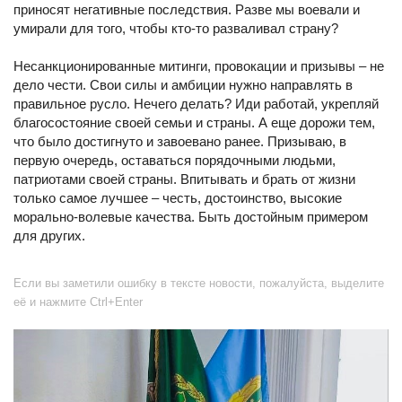
приносят негативные последствия. Разве мы воевали и
умирали для того, чтобы кто-то разваливал страну?
Несанкционированные митинги, провокации и призывы – не
дело чести. Свои силы и амбиции нужно направлять в
правильное русло. Нечего делать? Иди работай, укрепляй
благосостояние своей семьи и страны. А еще дорожи тем,
что было достигнуто и завоевано ранее. Призываю, в
первую очередь, оставаться порядочными людьми,
патриотами своей страны. Впитывать и брать от жизни
только самое лучшее – честь, достоинство, высокие
морально-волевые качества. Быть достойным примером
для других.
Если вы заметили ошибку в тексте новости, пожалуйста, выделите
её и нажмите Ctrl+Enter