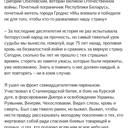
Григорий Обелевский, ветеран Великой Отечественной
войны, Почетный пограничник Республики Беларусь,
почетный житель города Гродно: «Мы воевали и победили
не для того, чтобы кто-то разваливал нашу страну»
– За последние десятилетия история не раз испытывала
белорусский народ на прочность, но самый тяжелый урок
судьбы мы вынесли, пожалуй, еще 75 лет назад, проливая
кровь на безжалостной войне и сражаясь за мирную страну.
Сегодня, сколько бы лет не прошло с тех страшных
времен, стереть из памяти ужасы, которые были пережиты,
уже невозможно. Знать и помнить о них должен каждый, а
вот повторять – ни в коем случае.
Я ушел на фронт семнадцатилетним пареньком.
Участвовал в Сталинградской битве, в боях на Курской
дуге, в форсировании Днепра и освобождении Украины,
Румынии, Венгрии, Чехословакии. Видел слезы, кровь и
смерть. Был сам тяжело ранен, но выжил. Выжил, чтобы
нести правду, рассказывать молодому поколению о тех, кто
жертвовал собой ради спасения боевых товарищей и
родных, о тех, кто подарил всем нам ясное небо над